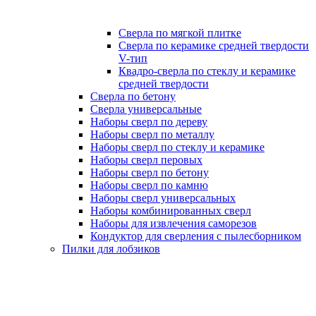
Сверла по мягкой плитке
Сверла по керамике средней твердости
V-тип
Квадро-сверла по стеклу и керамике
средней твердости
Сверла по бетону
Сверла универсальные
Наборы сверл по дереву
Наборы сверл по металлу
Наборы сверл по стеклу и керамике
Наборы сверл перовых
Наборы сверл по бетону
Наборы сверл по камню
Наборы сверл универсальных
Наборы комбинированных сверл
Наборы для извлечения саморезов
Кондуктор для сверления с пылесборником
Пилки для лобзиков