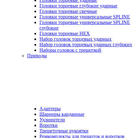
Головки торцевые ударные
Головки торцевые глубокие ударные
Головки торцевые свечные
Головки торцевые универсальные SPLINE
Головки торцевые универсальные SPLINE
глубокие
Головки торцевые HEX
Набор головок торцевых ударных
Набор головок торцевых ударных глубоких
Наборы головок с трещоткой
Приводы
Адаптеры
Шарниры карданные
Удлинители
Воротки
Трещеточные рукоятки
Ремкомплекты для трещоток и воротков