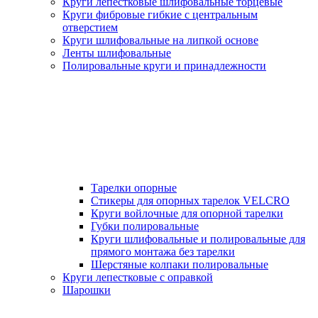
Круги лепестковые шлифовальные торцевые
Круги фибровые гибкие с центральным
отверстием
Круги шлифовальные на липкой основе
Ленты шлифовальные
Полировальные круги и принадлежности
Тарелки опорные
Стикеры для опорных тарелок VELCRO
Круги войлочные для опорной тарелки
Губки полировальные
Круги шлифовальные и полировальные для
прямого монтажа без тарелки
Шерстяные колпаки полировальные
Круги лепестковые с оправкой
Шарошки