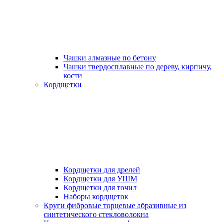
Чашки алмазные по бетону
Чашки твердосплавные по дереву, кирпичу,
кости
Кордщетки
Кордщетки для дрелей
Кордщетки для УШМ
Кордщетки для точил
Наборы кордщеток
Круги фибровые торцевые абразивные из
синтетического стекловолокна