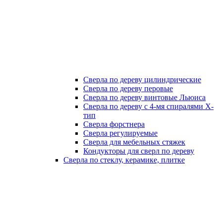
Сверла по дереву цилиндрические
Сверла по дереву перовые
Сверла по дереву винтовые Льюиса
Сверла по дереву с 4-мя спиралями Х-
тип
Сверла форстнера
Сверла регулируемые
Сверла для мебельных стяжек
Кондукторы для сверл по дереву
Сверла по стеклу, керамике, плитке