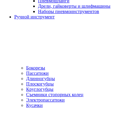
Пневмошланги
Дрели, гайковерты и шлифмашины
Наборы пневмоинструментов
Ручной инструмент
Бокорезы
Пассатижи
Длинногубцы
Плоскогубцы
Круглогубцы
Съемники стопорных колец
Электропассатижи
Кусачки