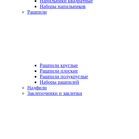
Напильники квадратные
Наборы напильников
Рашпили
Рашпили круглые
Рашпили плоские
Рашпили полукруглые
Наборы рашпилей
Надфили
Заклепочники и заклепки