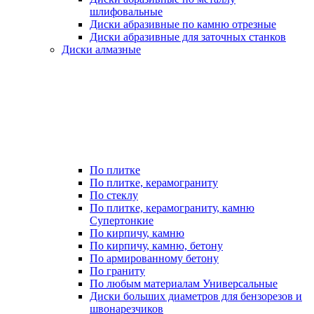
шлифовальные
Диски абразивные по камню отрезные
Диски абразивные для заточных станков
Диски алмазные
По плитке
По плитке, керамограниту
По стеклу
По плитке, керамограниту, камню
Супертонкие
По кирпичу, камню
По кирпичу, камню, бетону
По армированному бетону
По граниту
По любым материалам Универсальные
Диски больших диаметров для бензорезов и
швонарезчиков