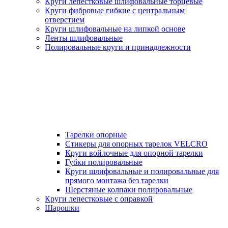
Круги лепестковые шлифовальные торцевые
Круги фибровые гибкие с центральным
отверстием
Круги шлифовальные на липкой основе
Ленты шлифовальные
Полировальные круги и принадлежности
Тарелки опорные
Стикеры для опорных тарелок VELCRO
Круги войлочные для опорной тарелки
Губки полировальные
Круги шлифовальные и полировальные для
прямого монтажа без тарелки
Шерстяные колпаки полировальные
Круги лепестковые с оправкой
Шарошки