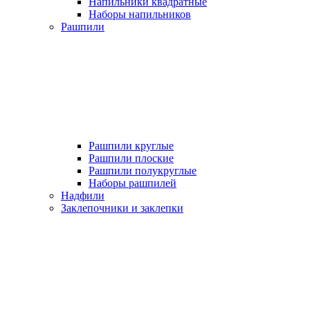
Напильники квадратные
Наборы напильников
Рашпили
Рашпили круглые
Рашпили плоские
Рашпили полукруглые
Наборы рашпилей
Надфили
Заклепочники и заклепки