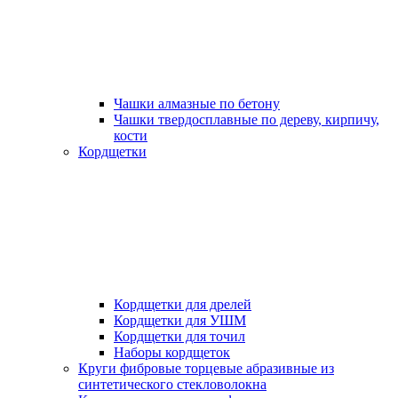
Чашки алмазные по бетону
Чашки твердосплавные по дереву, кирпичу,
кости
Кордщетки
Кордщетки для дрелей
Кордщетки для УШМ
Кордщетки для точил
Наборы кордщеток
Круги фибровые торцевые абразивные из
синтетического стекловолокна