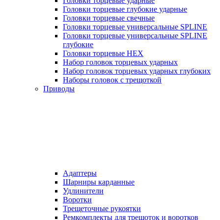
Головки торцевые ударные
Головки торцевые глубокие ударные
Головки торцевые свечные
Головки торцевые универсальные SPLINE
Головки торцевые универсальные SPLINE
глубокие
Головки торцевые HEX
Набор головок торцевых ударных
Набор головок торцевых ударных глубоких
Наборы головок с трещоткой
Приводы
Адаптеры
Шарниры карданные
Удлинители
Воротки
Трещеточные рукоятки
Ремкомплекты для трещоток и воротков