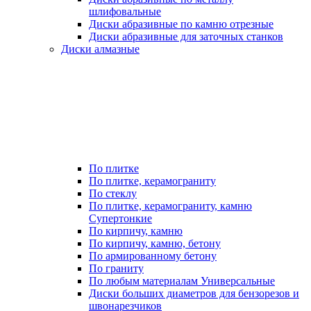
шлифовальные
Диски абразивные по камню отрезные
Диски абразивные для заточных станков
Диски алмазные
По плитке
По плитке, керамограниту
По стеклу
По плитке, керамограниту, камню
Супертонкие
По кирпичу, камню
По кирпичу, камню, бетону
По армированному бетону
По граниту
По любым материалам Универсальные
Диски больших диаметров для бензорезов и
швонарезчиков