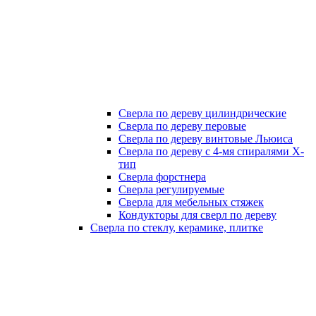
Сверла по дереву цилиндрические
Сверла по дереву перовые
Сверла по дереву винтовые Льюиса
Сверла по дереву с 4-мя спиралями Х-
тип
Сверла форстнера
Сверла регулируемые
Сверла для мебельных стяжек
Кондукторы для сверл по дереву
Сверла по стеклу, керамике, плитке