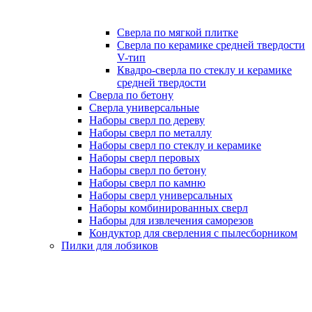
Сверла по мягкой плитке
Сверла по керамике средней твердости
V-тип
Квадро-сверла по стеклу и керамике
средней твердости
Сверла по бетону
Сверла универсальные
Наборы сверл по дереву
Наборы сверл по металлу
Наборы сверл по стеклу и керамике
Наборы сверл перовых
Наборы сверл по бетону
Наборы сверл по камню
Наборы сверл универсальных
Наборы комбинированных сверл
Наборы для извлечения саморезов
Кондуктор для сверления с пылесборником
Пилки для лобзиков