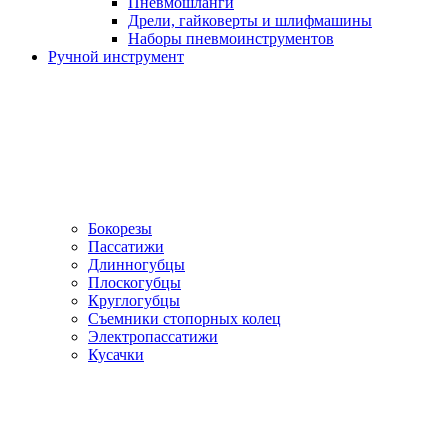
Пневмошланги
Дрели, гайковерты и шлифмашины
Наборы пневмоинструментов
Ручной инструмент
Бокорезы
Пассатижи
Длинногубцы
Плоскогубцы
Круглогубцы
Съемники стопорных колец
Электропассатижи
Кусачки