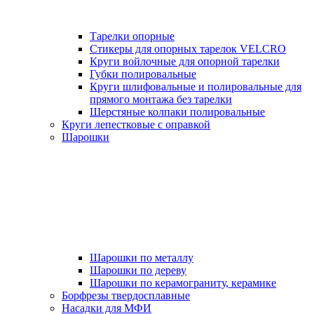
Тарелки опорные
Стикеры для опорных тарелок VELCRO
Круги войлочные для опорной тарелки
Губки полировальные
Круги шлифовальные и полировальные для
прямого монтажа без тарелки
Шерстяные колпаки полировальные
Круги лепестковые с оправкой
Шарошки
Шарошки по металлу
Шарошки по дереву
Шарошки по керамограниту, керамике
Борфрезы твердосплавные
Насадки для МФИ