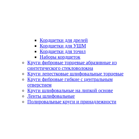
Кордщетки для дрелей
Кордщетки для УШМ
Кордщетки для точил
Наборы кордщеток
Круги фибровые торцевые абразивные из
синтетического стекловолокна
Круги лепестковые шлифовальные торцевые
Круги фибровые гибкие с центральным
отверстием
Круги шлифовальные на липкой основе
Ленты шлифовальные
Полировальные круги и принадлежности