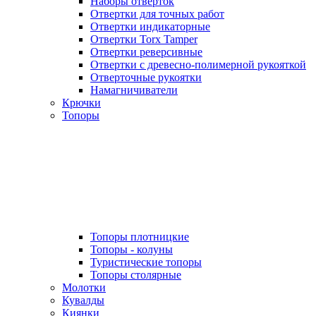
Наборы отверток
Отвертки для точных работ
Отвертки индикаторные
Отвертки Torx Tamper
Отвертки реверсивные
Отвертки с древесно-полимерной рукояткой
Отверточные рукоятки
Намагничиватели
Крючки
Топоры
Топоры плотницкие
Топоры - колуны
Туристические топоры
Топоры столярные
Молотки
Кувалды
Киянки