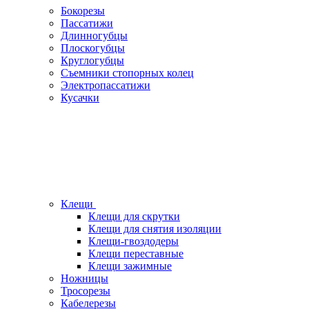
Бокорезы
Пассатижи
Длинногубцы
Плоскогубцы
Круглогубцы
Съемники стопорных колец
Электропассатижи
Кусачки
Клещи
Клещи для скрутки
Клещи для снятия изоляции
Клещи-гвоздодеры
Клещи переставные
Клещи зажимные
Ножницы
Тросорезы
Кабелерезы