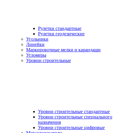
Рулетки стандартные
Рулетки геодезические
Угольники
Линейки
Маркировочные мелки и карандаши
Угломеры
Уровни строительные
Уровни строительные стандартные
Уровни строительные специального
назначения
Уровни строительные цифровые
Металлоискатели