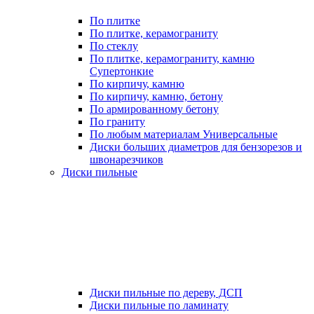
По плитке
По плитке, керамограниту
По стеклу
По плитке, керамограниту, камню
Супертонкие
По кирпичу, камню
По кирпичу, камню, бетону
По армированному бетону
По граниту
По любым материалам Универсальные
Диски больших диаметров для бензорезов и
швонарезчиков
Диски пильные
Диски пильные по дереву, ДСП
Диски пильные по ламинату