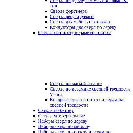
Сверла по дереву с 4-мя спиралями Х-
тип
Сверла форстнера
Сверла регулируемые
Сверла для мебельных стяжек
Кондукторы для сверл по дереву
Сверла по стеклу, керамике, плитке
Сверла по мягкой плитке
Сверла по керамике средней твердости
V-тип
Квадро-сверла по стеклу и керамике
средней твердости
Сверла по бетону
Сверла универсальные
Наборы сверл по дереву
Наборы сверл по металлу
Наборы сверл по стеклу и керамике