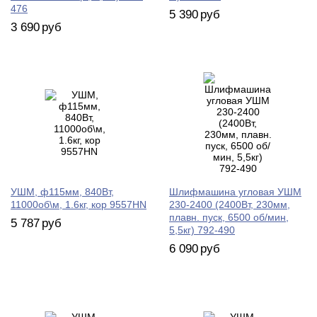
476
5 390
руб
3 690
руб
УШМ, ф115мм, 840Вт,
Шлифмашина угловая УШМ
11000об\м, 1.6кг, кор 9557HN
230-2400 (2400Вт, 230мм,
плавн. пуск, 6500 об/мин,
5 787
руб
5,5кг) 792-490
6 090
руб