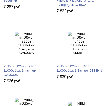
9558HNK
Курковый Выключатель,
шлиф диск GA5034
7 287
руб
7 822
руб
УШМ, ф125мм, 720Вт,
УШМ, ф125мм, 840Вт,
11000об\м, 1.4кг, чем
11000об\м, 1.6кг, кор 9558HN
GA5030K
7 939
руб
7 926
руб