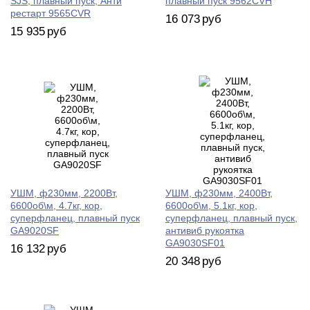
SJS, плавный пуск, Анти
плавный пуск 9562CVH
рестарт 9565CVR
16 073
руб
15 935
руб
УШМ, ф230мм, 2200Вт,
УШМ, ф230мм, 2400Вт,
6600об\м, 4.7кг, кор,
6600об\м, 5.1кг, кор,
суперфланец, плавный пуск
суперфланец, плавный пуск,
GA9020SF
антивиб рукоятка
GA9030SF01
16 132
руб
20 348
руб