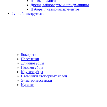
Пневмошланги
Дрели, гайковерты и шлифмашины
Наборы пневмоинструментов
Ручной инструмент
Бокорезы
Пассатижи
Длинногубцы
Плоскогубцы
Круглогубцы
Съемники стопорных колец
Электропассатижи
Кусачки