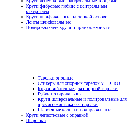
Круги лепестковые шлифовальные торцевые
Круги фибровые гибкие с центральным
отверстием
Круги шлифовальные на липкой основе
Ленты шлифовальные
Полировальные круги и принадлежности
Тарелки опорные
Стикеры для опорных тарелок VELCRO
Круги войлочные для опорной тарелки
Губки полировальные
Круги шлифовальные и полировальные для
прямого монтажа без тарелки
Шерстяные колпаки полировальные
Круги лепестковые с оправкой
Шарошки