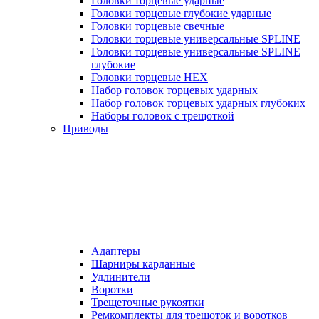
Головки торцевые ударные
Головки торцевые глубокие ударные
Головки торцевые свечные
Головки торцевые универсальные SPLINE
Головки торцевые универсальные SPLINE
глубокие
Головки торцевые HEX
Набор головок торцевых ударных
Набор головок торцевых ударных глубоких
Наборы головок с трещоткой
Приводы
Адаптеры
Шарниры карданные
Удлинители
Воротки
Трещеточные рукоятки
Ремкомплекты для трещоток и воротков