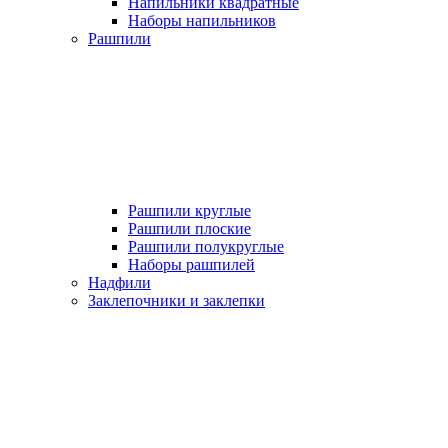
Напильники квадратные
Наборы напильников
Рашпили
Рашпили круглые
Рашпили плоские
Рашпили полукруглые
Наборы рашпилей
Надфили
Заклепочники и заклепки