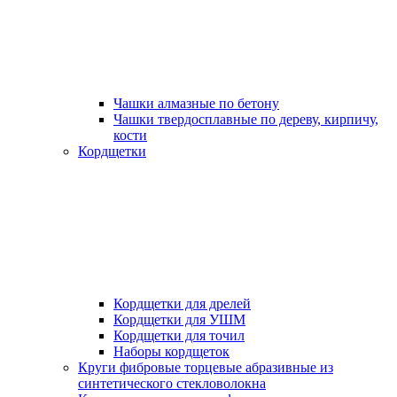
Чашки алмазные по бетону
Чашки твердосплавные по дереву, кирпичу,
кости
Кордщетки
Кордщетки для дрелей
Кордщетки для УШМ
Кордщетки для точил
Наборы кордщеток
Круги фибровые торцевые абразивные из
синтетического стекловолокна