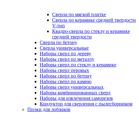
Сверла по мягкой плитке
Сверла по керамике средней твердости
V-тип
Квадро-сверла по стеклу и керамике
средней твердости
Сверла по бетону
Сверла универсальные
Наборы сверл по дереву
Наборы сверл по металлу
Наборы сверл по стеклу и керамике
Наборы сверл перовых
Наборы сверл по бетону
Наборы сверл по камню
Наборы сверл универсальных
Наборы комбинированных сверл
Наборы для извлечения саморезов
Кондуктор для сверления с пылесборником
Пилки для лобзиков