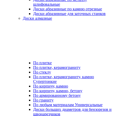
шлифовальные
Диски абразивные по камню отрезные
Диски абразивные для заточных станков
Диски алмазные
По плитке
По плитке, керамограниту
По стеклу
По плитке, керамограниту, камню
Супертонкие
По кирпичу, камню
По кирпичу, камню, бетону
По армированному бетону
По граниту
По любым материалам Универсальные
Диски больших диаметров для бензорезов и
швонарезчиков