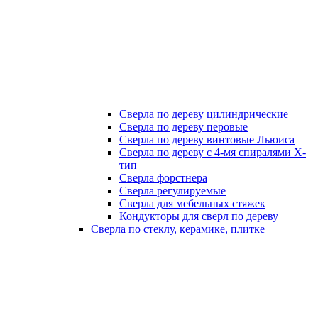
Сверла по дереву цилиндрические
Сверла по дереву перовые
Сверла по дереву винтовые Льюиса
Сверла по дереву с 4-мя спиралями Х-
тип
Сверла форстнера
Сверла регулируемые
Сверла для мебельных стяжек
Кондукторы для сверл по дереву
Сверла по стеклу, керамике, плитке