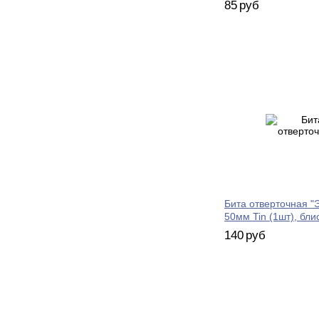
85
руб
Бита отверточная "Э
50мм Tin (1шт), бли
140
руб