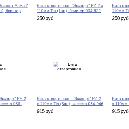
Эксперт-Алмаз"
Бита отверточная "Эксперт" PZ-2 х
Бита отв
т), блистер
110мм Tin (1шт), блистер 034-922
110мм Ti
250
руб
250
руб
Эксперт" PH-2
Бита отверточная ."Эксперт" PZ-2
Бита отв
кассета 036-
х 110мм Tin (5шт), кассета 034-946
х 110мм 
915
руб
915
руб