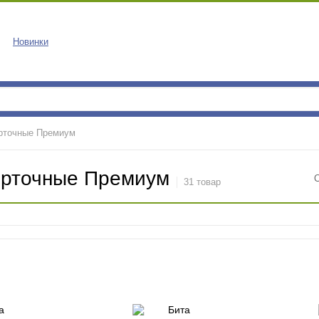
Новинки
рточные Премиум
ерточные Премиум
31 товар