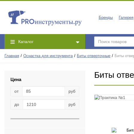
Бренды
Галерея
Каталог
Главная
Оснастка для инструмента
Биты отверточные
Биты отве
Биты отв
Цена
от
руб
до
руб