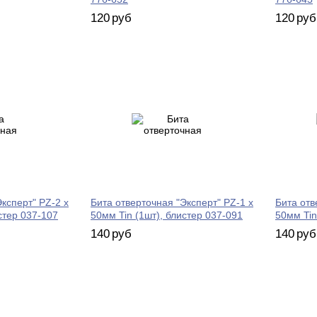
120
руб
120
руб
ксперт" PZ-2 х
Бита отверточная "Эксперт" PZ-1 х
Бита отв
стер 037-107
50мм Tin (1шт), блистер 037-091
50мм Tin
140
руб
140
руб