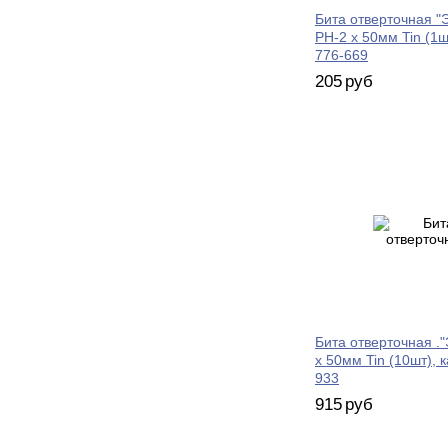
Бита отверточная "
PH-2 х 50мм Tin (1ш
776-669
205
руб
Бита отверточная ."
х 50мм Tin (10шт), 
933
915
руб