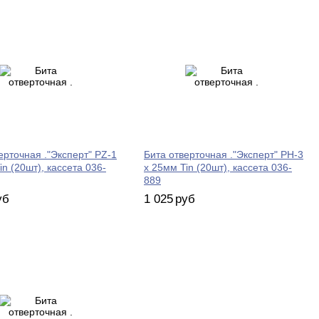
ерточная ."Эксперт" PZ-1
Бита отверточная ."Эксперт" PH-3
in (20шт), кассета 036-
х 25мм Tin (20шт), кассета 036-
889
уб
1 025
руб