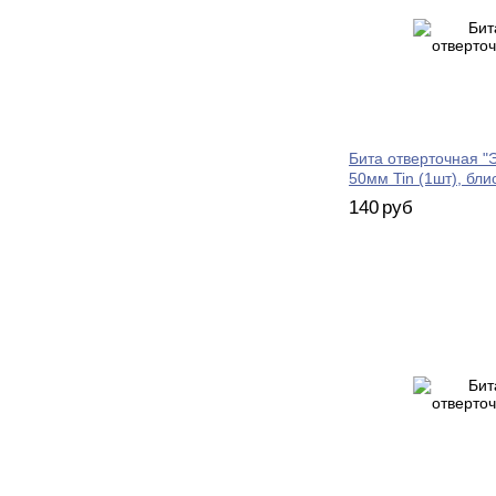
Бита отверточная "Э
50мм Tin (1шт), бли
140
руб