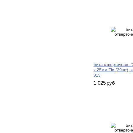
Бита отверточная ."
х 25мм Tin (20шт), 
919
1 025
руб