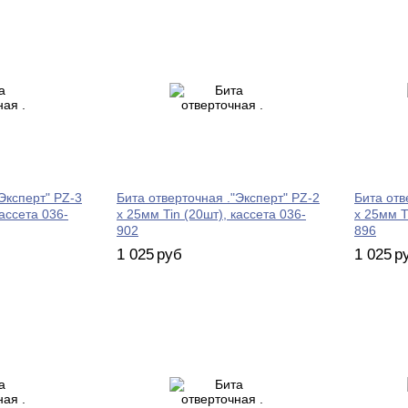
Эксперт" PZ-3
Бита отверточная ."Эксперт" PZ-2
Бита отв
кассета 036-
х 25мм Tin (20шт), кассета 036-
х 25мм T
902
896
1 025
руб
1 025
р