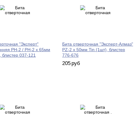
ерточная "Эксперт"
Бита отверточная "Эксперт-Алмаз"
нняя PH-2 / PH-2 х 65мм
PZ-2 х 50мм Tin (1шт), блистер
), блистер 037-121
776-676
205
руб