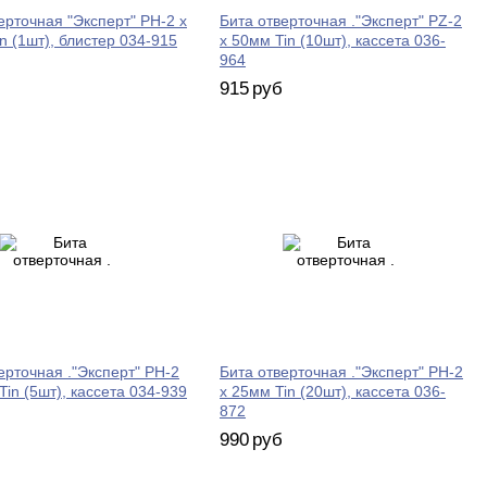
ерточная "Эксперт" PH-2 х
Бита отверточная ."Эксперт" PZ-2
n (1шт), блистер 034-915
х 50мм Tin (10шт), кассета 036-
964
915
руб
ерточная ."Эксперт" PH-2
Бита отверточная ."Эксперт" PH-2
Tin (5шт), кассета 034-939
х 25мм Tin (20шт), кассета 036-
872
990
руб