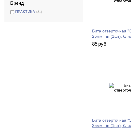
Бренд
ПРАКТИКА
(31)
Бита отверточная "Э
25мм Tin (1шт), бли
85
руб
Бита отверточная "Э
25мм Tin (1шт), бли