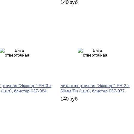
140
руб
ерточная "Эксперт" PH-3 х
Бита отверточная "Эксперт" PH-2 х
 (1шт), блистер 037-084
50мм Tin (1шт), блистер 037-077
140
руб