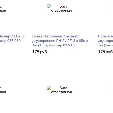
ксперт" PH-1 х
Бита отверточная "Эксперт"
Бита отв
стер 037-060
двусторонняя PH-2 / PZ-2 х 65мм
двусторо
Tin (1шт), блистер 037-138
Tin (1шт
175
руб
175
руб