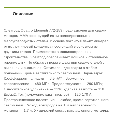
Описание
Электрод Quattro Elementi 772-159 предназначен для сварки
методом MMA конструкций из низколегированных и
малоуглеродистых сталей. В основе покрытия лежит минерал
рутил, рутиловый концентрат, состоящий в основном из
двуокиси титана. Применяется в машиностроении и
строительстве. Электрод обеспечивает мощное и стабильное
горение дуги. Не образует поры в швах при сварке сталей с
окалиной и ржавчиной. Оптимален для сварки в любом
положении, кроме вертикального сверху вниз. Параметры:
Коэффициент наплавки — 8.5 г/А*ч; Временное
сопротивление — 480 МПа; Предел текучести — 290 МПа;
Относительное удлинение — 22%; Ударная вязкость — 110
Дж/см2; Ток (положение шва - нижнее) — 120-170 А;
Пространственное положение — любое, кроме вертикального
сверху вниз; Расход электродов на 1 кг наплавленного
металла — 1.7 кг. Химический состав наплавленного металла: