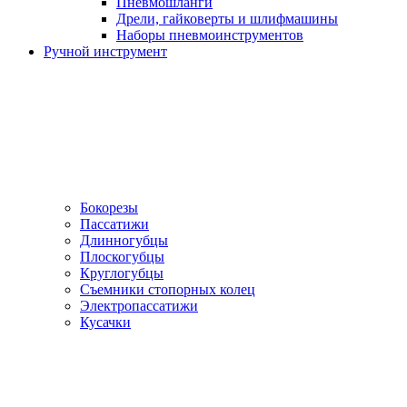
Пневмошланги
Дрели, гайковерты и шлифмашины
Наборы пневмоинструментов
Ручной инструмент
Бокорезы
Пассатижи
Длинногубцы
Плоскогубцы
Круглогубцы
Съемники стопорных колец
Электропассатижи
Кусачки