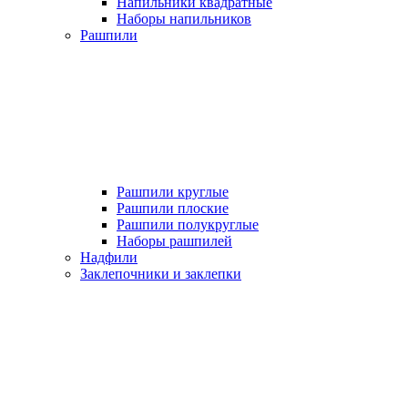
Напильники квадратные
Наборы напильников
Рашпили
Рашпили круглые
Рашпили плоские
Рашпили полукруглые
Наборы рашпилей
Надфили
Заклепочники и заклепки