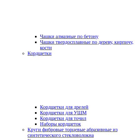
Чашки алмазные по бетону
Чашки твердосплавные по дереву, кирпичу,
кости
Кордщетки
Кордщетки для дрелей
Кордщетки для УШМ
Кордщетки для точил
Наборы кордщеток
Круги фибровые торцевые абразивные из
синтетического стекловолокна