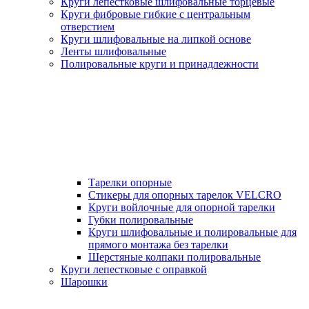
Круги лепестковые шлифовальные торцевые
Круги фибровые гибкие с центральным
отверстием
Круги шлифовальные на липкой основе
Ленты шлифовальные
Полировальные круги и принадлежности
Тарелки опорные
Стикеры для опорных тарелок VELCRO
Круги войлочные для опорной тарелки
Губки полировальные
Круги шлифовальные и полировальные для
прямого монтажа без тарелки
Шерстяные колпаки полировальные
Круги лепестковые с оправкой
Шарошки