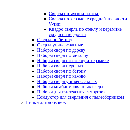
Сверла по мягкой плитке
Сверла по керамике средней твердости
V-тип
Квадро-сверла по стеклу и керамике
средней твердости
Сверла по бетону
Сверла универсальные
Наборы сверл по дереву
Наборы сверл по металлу
Наборы сверл по стеклу и керамике
Наборы сверл перовых
Наборы сверл по бетону
Наборы сверл по камню
Наборы сверл универсальных
Наборы комбинированных сверл
Наборы для извлечения саморезов
Кондуктор для сверления с пылесборником
Пилки для лобзиков