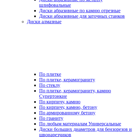
шлифовальные
Диски абразивные по камню отрезные
Диски абразивные для заточных станков
Диски алмазные
По плитке
По плитке, керамограниту
По стеклу
По плитке, керамограниту, камню
Супертонкие
По кирпичу, камню
По кирпичу, камню, бетону
По армированному бетону
По граниту
По любым материалам Универсальные
Диски больших диаметров для бензорезов и
швонарезчиков