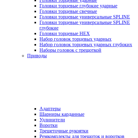
Головки торцевые ударные
Головки торцевые глубокие ударные
Головки торцевые свечные
Головки торцевые универсальные SPLINE
Головки торцевые универсальные SPLINE
глубокие
Головки торцевые HEX
Набор головок торцевых ударных
Набор головок торцевых ударных глубоких
Наборы головок с трещоткой
Приводы
Адаптеры
Шарниры карданные
Удлинители
Воротки
Трещеточные рукоятки
Ремкомплекты для трещоток и воротков