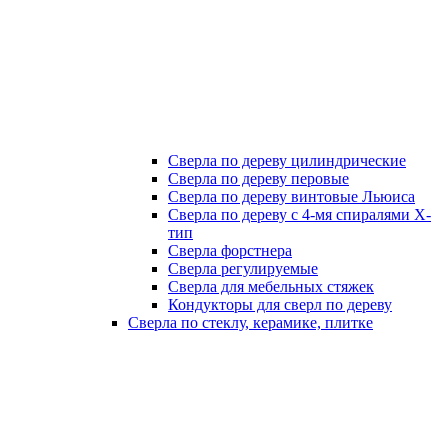
Сверла по дереву цилиндрические
Сверла по дереву перовые
Сверла по дереву винтовые Льюиса
Сверла по дереву с 4-мя спиралями Х-
тип
Сверла форстнера
Сверла регулируемые
Сверла для мебельных стяжек
Кондукторы для сверл по дереву
Сверла по стеклу, керамике, плитке