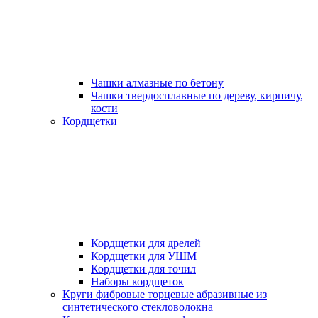
Чашки алмазные по бетону
Чашки твердосплавные по дереву, кирпичу,
кости
Кордщетки
Кордщетки для дрелей
Кордщетки для УШМ
Кордщетки для точил
Наборы кордщеток
Круги фибровые торцевые абразивные из
синтетического стекловолокна