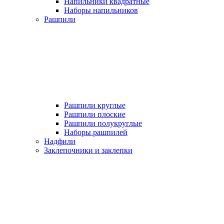
Напильники квадратные
Наборы напильников
Рашпили
Рашпили круглые
Рашпили плоские
Рашпили полукруглые
Наборы рашпилей
Надфили
Заклепочники и заклепки