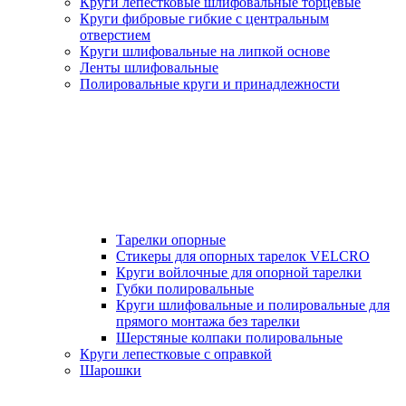
Круги лепестковые шлифовальные торцевые
Круги фибровые гибкие с центральным
отверстием
Круги шлифовальные на липкой основе
Ленты шлифовальные
Полировальные круги и принадлежности
Тарелки опорные
Стикеры для опорных тарелок VELCRO
Круги войлочные для опорной тарелки
Губки полировальные
Круги шлифовальные и полировальные для
прямого монтажа без тарелки
Шерстяные колпаки полировальные
Круги лепестковые с оправкой
Шарошки