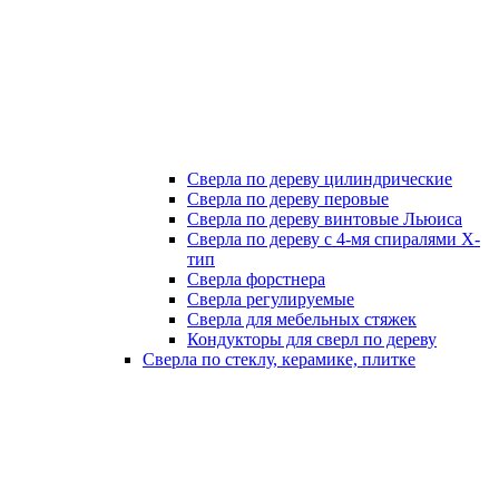
Сверла по дереву цилиндрические
Сверла по дереву перовые
Сверла по дереву винтовые Льюиса
Сверла по дереву с 4-мя спиралями Х-
тип
Сверла форстнера
Сверла регулируемые
Сверла для мебельных стяжек
Кондукторы для сверл по дереву
Сверла по стеклу, керамике, плитке