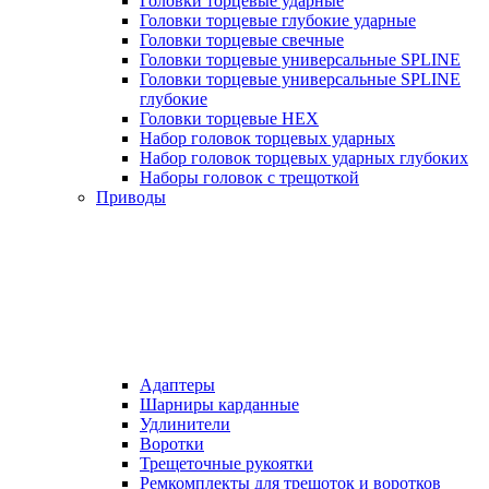
Головки торцевые ударные
Головки торцевые глубокие ударные
Головки торцевые свечные
Головки торцевые универсальные SPLINE
Головки торцевые универсальные SPLINE
глубокие
Головки торцевые HEX
Набор головок торцевых ударных
Набор головок торцевых ударных глубоких
Наборы головок с трещоткой
Приводы
Адаптеры
Шарниры карданные
Удлинители
Воротки
Трещеточные рукоятки
Ремкомплекты для трещоток и воротков