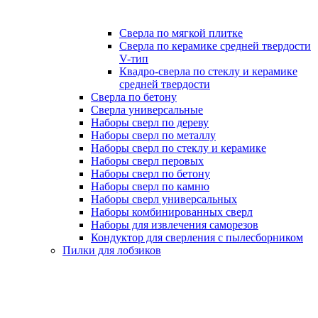
Сверла по мягкой плитке
Сверла по керамике средней твердости
V-тип
Квадро-сверла по стеклу и керамике
средней твердости
Сверла по бетону
Сверла универсальные
Наборы сверл по дереву
Наборы сверл по металлу
Наборы сверл по стеклу и керамике
Наборы сверл перовых
Наборы сверл по бетону
Наборы сверл по камню
Наборы сверл универсальных
Наборы комбинированных сверл
Наборы для извлечения саморезов
Кондуктор для сверления с пылесборником
Пилки для лобзиков