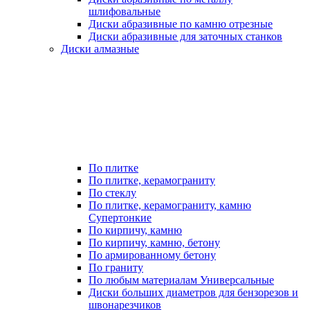
шлифовальные
Диски абразивные по камню отрезные
Диски абразивные для заточных станков
Диски алмазные
По плитке
По плитке, керамограниту
По стеклу
По плитке, керамограниту, камню
Супертонкие
По кирпичу, камню
По кирпичу, камню, бетону
По армированному бетону
По граниту
По любым материалам Универсальные
Диски больших диаметров для бензорезов и
швонарезчиков