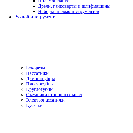
Пневмошланги
Дрели, гайковерты и шлифмашины
Наборы пневмоинструментов
Ручной инструмент
Бокорезы
Пассатижи
Длинногубцы
Плоскогубцы
Круглогубцы
Съемники стопорных колец
Электропассатижи
Кусачки